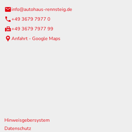
info@autohaus-rennsteig.de
+49 3679 7977 0
+49 3679 7977 99
Anfahrt - Google Maps
eiten
itag
07:00 - 17:00 Uhr
nur nach Terminvereinbarung
geschlossen
nks
Hinweisgebersystem
Datenschutz