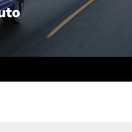
uto
rt): 23,7-24,4
sse (gewichtet