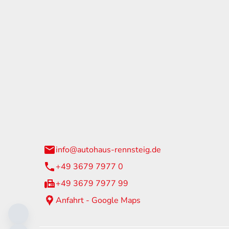
tohaus Rennsteig
Öffnun
arzburger Straße 60
Montag - 
24 Neuhaus am Rennweg
Samstag
info@autohaus-rennsteig.de
Sonntag
+49 3679 7977 0
+49 3679 7977 99
Anfahrt - Google Maps