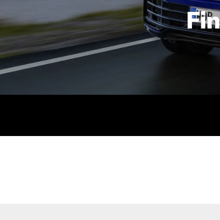
Fi
id | 210 kW (286 PS): Kraftstoffverbrauch (gewichtet kombin
stoffverbrauch (bei entladener Batterie): 9,2-9,7 l/km; CO2
kombiniert): B; CO2-Klasse (b