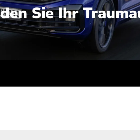
nden Sie Ihr Trauma
iert): 2,1-2,5 l/100 km; Stromverbrauch (gewichtet kombinie
-Emissionen (gewichtet kombiniert): 48-56 g/100 km; CO2-Kla
ei entladener Batterie): G