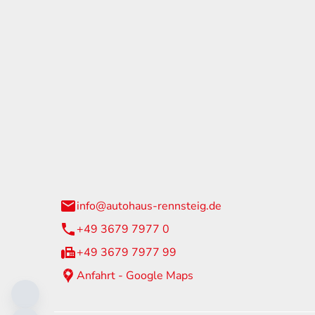
tohaus Rennsteig
Öffnun
arzburger Straße 60
Montag - 
24 Neuhaus am Rennweg
Samstag
info@autohaus-rennsteig.de
Sonntag
+49 3679 7977 0
+49 3679 7977 99
Anfahrt - Google Maps