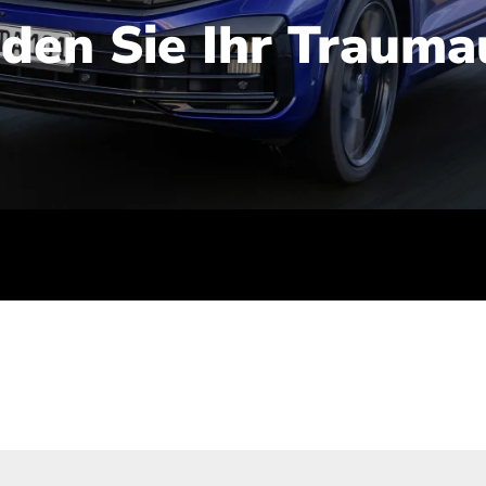
nden Sie Ihr Trauma
iert): 2,1-2,5 l/100 km; Stromverbrauch (gewichtet kombinie
-Emissionen (gewichtet kombiniert): 48-56 g/100 km; CO2-Kla
ei entladener Batterie): G