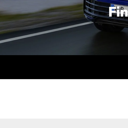
Fi
id | 210 kW (286 PS): Kraftstoffverbrauch (gewichtet kombin
stoffverbrauch (bei entladener Batterie): 9,2-9,7 l/km; CO2
kombiniert): B; CO2-Klasse (b