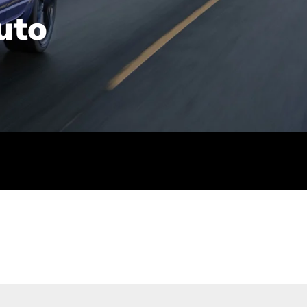
uto
rt): 23,7-24,4
sse (gewichtet