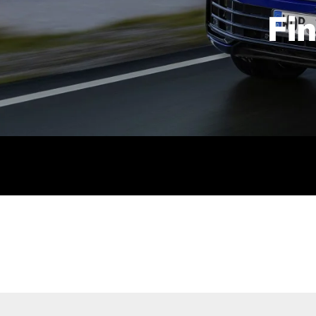
Fi
id | 210 kW (286 PS): Kraftstoffverbrauch (gewichtet kombin
stoffverbrauch (bei entladener Batterie): 9,2-9,7 l/km; CO2
kombiniert): B; CO2-Klasse (b