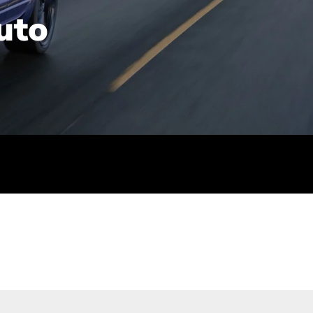
uto
rt): 23,7-24,4
sse (gewichtet