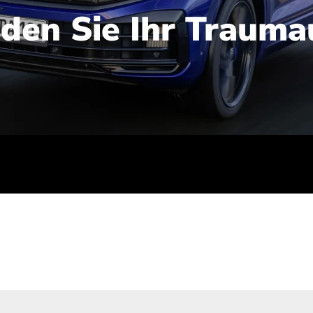
nden Sie Ihr Trauma
iert): 2,1-2,5 l/100 km; Stromverbrauch (gewichtet kombinie
-Emissionen (gewichtet kombiniert): 48-56 g/100 km; CO2-Kla
ei entladener Batterie): G