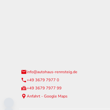
tohaus Rennsteig
Öffnun
arzburger Straße 60
Montag - 
24 Neuhaus am Rennweg
Samstag
info@autohaus-rennsteig.de
Sonntag
+49 3679 7977 0
+49 3679 7977 99
Anfahrt - Google Maps