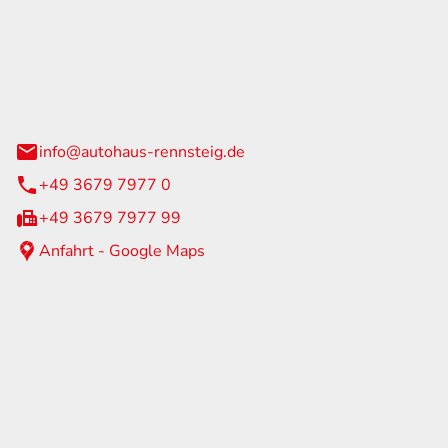
Rennsteig
 Straße 60
us am Rennweg
info@autohaus-rennsteig.de
+49 3679 7977 0
+49 3679 7977 99
Anfahrt - Google Maps
eiten
itag
07:00 - 17:00 Uhr
nur nach Terminvereinbarung
geschlossen