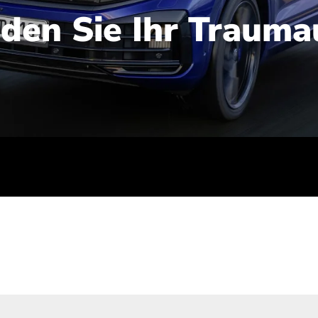
nden Sie Ihr Trauma
iert): 2,1-2,5 l/100 km; Stromverbrauch (gewichtet kombinie
-Emissionen (gewichtet kombiniert): 48-56 g/100 km; CO2-Kla
ei entladener Batterie): G