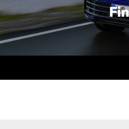
Fi
id | 210 kW (286 PS): Kraftstoffverbrauch (gewichtet kombin
stoffverbrauch (bei entladener Batterie): 9,2-9,7 l/km; CO2
kombiniert): B; CO2-Klasse (b