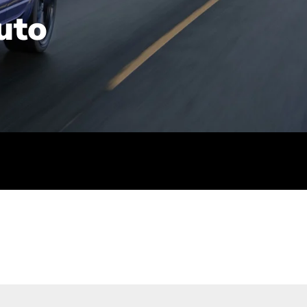
uto
rt): 23,7-24,4
sse (gewichtet