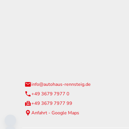
tohaus Rennsteig
Öffnun
arzburger Straße 60
Montag - 
24 Neuhaus am Rennweg
Samstag
info@autohaus-rennsteig.de
Sonntag
+49 3679 7977 0
+49 3679 7977 99
Anfahrt - Google Maps