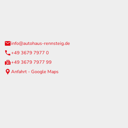
Rennsteig
 Straße 60
us am Rennweg
info@autohaus-rennsteig.de
+49 3679 7977 0
+49 3679 7977 99
Anfahrt - Google Maps
eiten
itag
07:00 - 17:00 Uhr
nur nach Terminvereinbarung
geschlossen