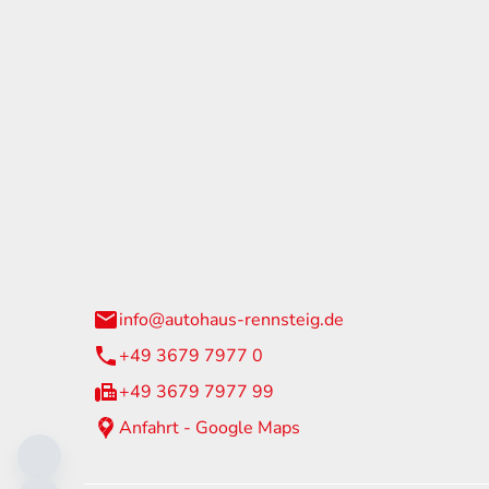
tohaus Rennsteig
Öffnun
arzburger Straße 60
Montag - 
24 Neuhaus am Rennweg
Samstag
info@autohaus-rennsteig.de
Sonntag
+49 3679 7977 0
+49 3679 7977 99
Anfahrt - Google Maps