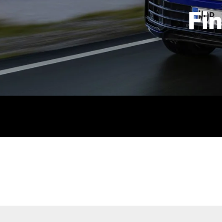
Fi
id | 210 kW (286 PS): Kraftstoffverbrauch (gewichtet kombin
stoffverbrauch (bei entladener Batterie): 9,2-9,7 l/km; CO2
kombiniert): B; CO2-Klasse (b