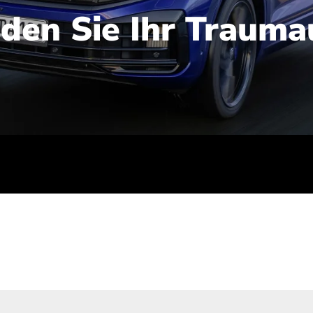
nden Sie Ihr Trauma
iert): 2,1-2,5 l/100 km; Stromverbrauch (gewichtet kombinie
-Emissionen (gewichtet kombiniert): 48-56 g/100 km; CO2-Kla
ei entladener Batterie): G