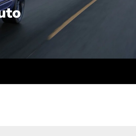
uto
rt): 23,7-24,4
sse (gewichtet