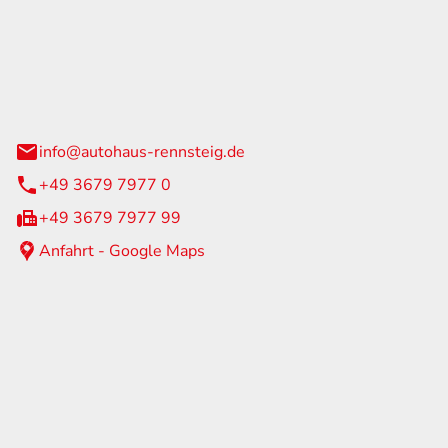
Rennsteig
 Straße 60
us am Rennweg
info@autohaus-rennsteig.de
+49 3679 7977 0
+49 3679 7977 99
Anfahrt - Google Maps
eiten
itag
07:00 - 17:00 Uhr
nur nach Terminvereinbarung
geschlossen