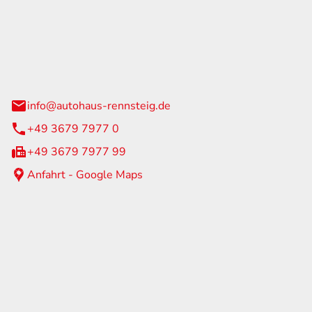
Rennsteig
 Straße 60
us am Rennweg
info@autohaus-rennsteig.de
+49 3679 7977 0
+49 3679 7977 99
Anfahrt - Google Maps
eiten
itag
07:00 - 17:00 Uhr
nur nach Terminvereinbarung
geschlossen