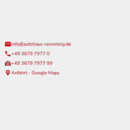
Rennsteig
 Straße 60
us am Rennweg
info@autohaus-rennsteig.de
+49 3679 7977 0
+49 3679 7977 99
Anfahrt - Google Maps
eiten
itag
07:00 - 17:00 Uhr
nur nach Terminvereinbarung
geschlossen