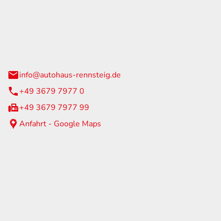
Rennsteig
 Straße 60
us am Rennweg
info@autohaus-rennsteig.de
+49 3679 7977 0
+49 3679 7977 99
Anfahrt - Google Maps
eiten
itag
07:00 - 17:00 Uhr
nur nach Terminvereinbarung
geschlossen