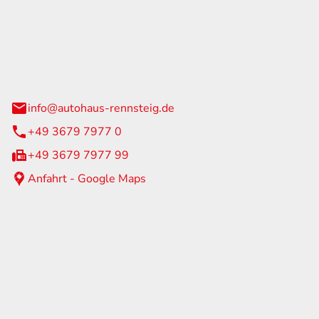
Rennsteig
 Straße 60
us am Rennweg
info@autohaus-rennsteig.de
+49 3679 7977 0
+49 3679 7977 99
Anfahrt - Google Maps
eiten
itag
07:00 - 17:00 Uhr
nur nach Terminvereinbarung
geschlossen