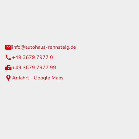
Rennsteig
 Straße 60
us am Rennweg
info@autohaus-rennsteig.de
+49 3679 7977 0
+49 3679 7977 99
Anfahrt - Google Maps
eiten
itag
07:00 - 17:00 Uhr
nur nach Terminvereinbarung
geschlossen