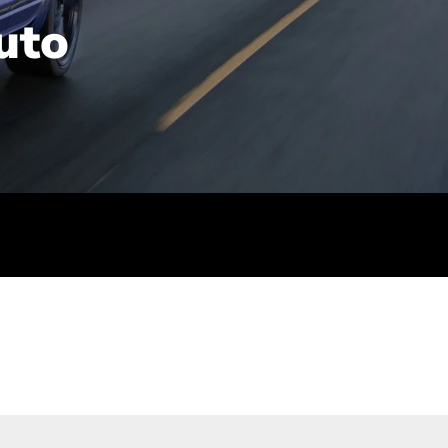
uto
rt): 23,7-24,4
sse (gewichtet