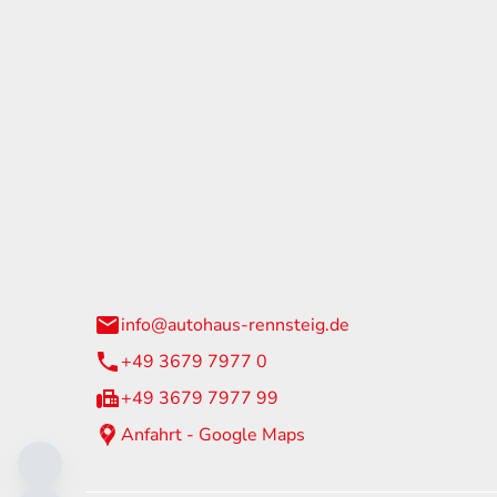
tohaus Rennsteig
Öffnun
arzburger Straße 60
Montag - 
24 Neuhaus am Rennweg
Samstag
info@autohaus-rennsteig.de
Sonntag
+49 3679 7977 0
+49 3679 7977 99
Anfahrt - Google Maps