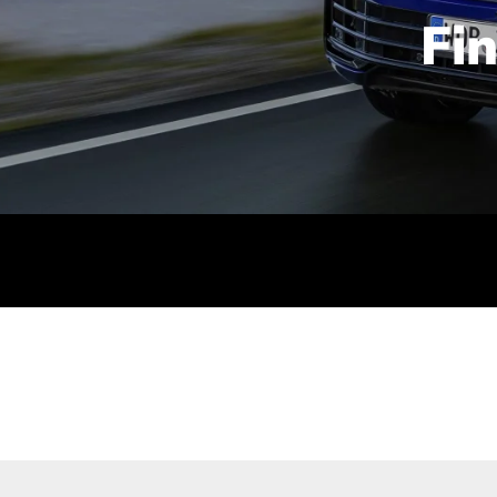
Fi
id | 210 kW (286 PS): Kraftstoffverbrauch (gewichtet kombin
stoffverbrauch (bei entladener Batterie): 9,2-9,7 l/km; CO2
kombiniert): B; CO2-Klasse (b