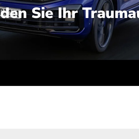
nden Sie Ihr Trauma
iert): 2,1-2,5 l/100 km; Stromverbrauch (gewichtet kombinie
-Emissionen (gewichtet kombiniert): 48-56 g/100 km; CO2-Kla
ei entladener Batterie): G