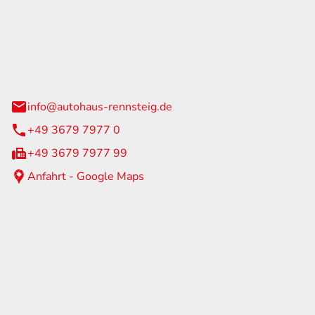
Rennsteig
 Straße 60
us am Rennweg
info@autohaus-rennsteig.de
+49 3679 7977 0
+49 3679 7977 99
Anfahrt - Google Maps
eiten
itag
07:00 - 17:00 Uhr
nur nach Terminvereinbarung
geschlossen