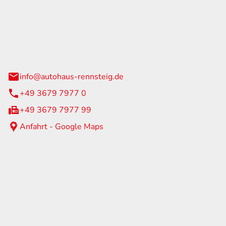
Rennsteig
 Straße 60
us am Rennweg
info@autohaus-rennsteig.de
+49 3679 7977 0
+49 3679 7977 99
Anfahrt - Google Maps
eiten
itag
07:00 - 17:00 Uhr
nur nach Terminvereinbarung
geschlossen