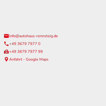
Rennsteig
 Straße 60
us am Rennweg
info@autohaus-rennsteig.de
+49 3679 7977 0
+49 3679 7977 99
Anfahrt - Google Maps
eiten
itag
07:00 - 17:00 Uhr
nur nach Terminvereinbarung
geschlossen