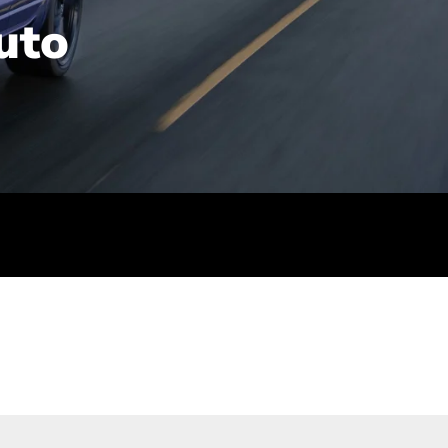
uto
rt): 23,7-24,4
sse (gewichtet