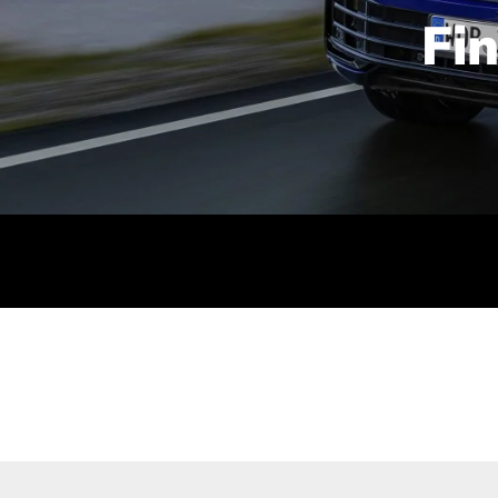
Fi
id | 210 kW (286 PS): Kraftstoffverbrauch (gewichtet kombin
stoffverbrauch (bei entladener Batterie): 9,2-9,7 l/km; CO2
kombiniert): B; CO2-Klasse (b