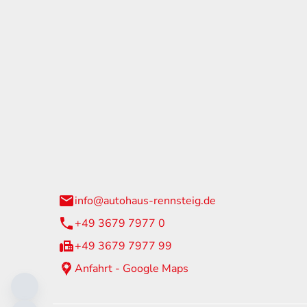
tohaus Rennsteig
Öffnun
arzburger Straße 60
Montag - 
24 Neuhaus am Rennweg
Samstag
info@autohaus-rennsteig.de
Sonntag
+49 3679 7977 0
+49 3679 7977 99
Anfahrt - Google Maps