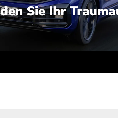
nden Sie Ihr Trauma
iert): 2,1-2,5 l/100 km; Stromverbrauch (gewichtet kombinie
-Emissionen (gewichtet kombiniert): 48-56 g/100 km; CO2-Kla
ei entladener Batterie): G