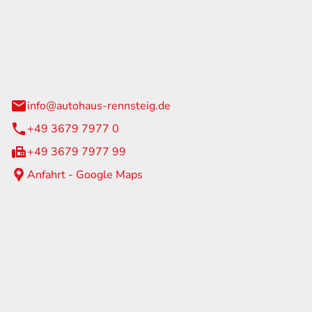
Rennsteig
 Straße 60
us am Rennweg
info@autohaus-rennsteig.de
+49 3679 7977 0
+49 3679 7977 99
Anfahrt - Google Maps
eiten
itag
07:00 - 17:00 Uhr
nur nach Terminvereinbarung
geschlossen