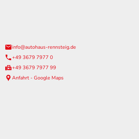
Rennsteig
 Straße 60
us am Rennweg
info@autohaus-rennsteig.de
+49 3679 7977 0
+49 3679 7977 99
Anfahrt - Google Maps
eiten
itag
07:00 - 17:00 Uhr
nur nach Terminvereinbarung
geschlossen