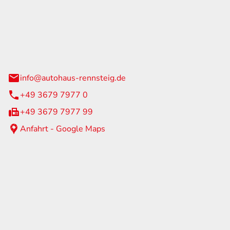
Rennsteig
 Straße 60
us am Rennweg
info@autohaus-rennsteig.de
+49 3679 7977 0
+49 3679 7977 99
Anfahrt - Google Maps
eiten
itag
07:00 - 17:00 Uhr
nur nach Terminvereinbarung
geschlossen