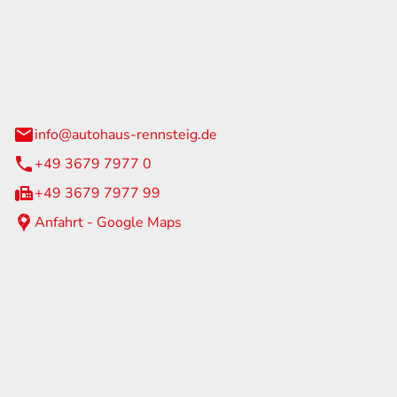
Rennsteig
 Straße 60
us am Rennweg
info@autohaus-rennsteig.de
+49 3679 7977 0
+49 3679 7977 99
Anfahrt - Google Maps
eiten
itag
07:00 - 17:00 Uhr
nur nach Terminvereinbarung
geschlossen