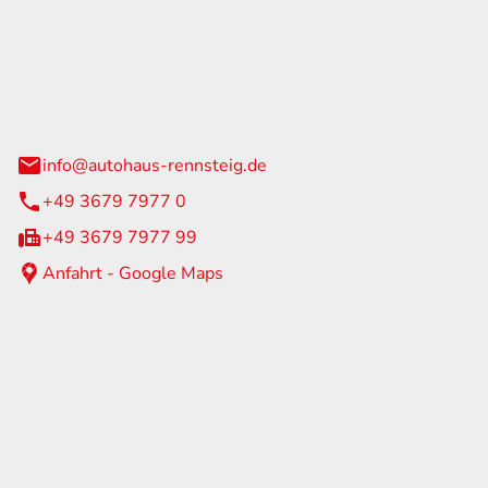
Rennsteig
 Straße 60
us am Rennweg
info@autohaus-rennsteig.de
+49 3679 7977 0
+49 3679 7977 99
Anfahrt - Google Maps
eiten
itag
07:00 - 17:00 Uhr
nur nach Terminvereinbarung
geschlossen