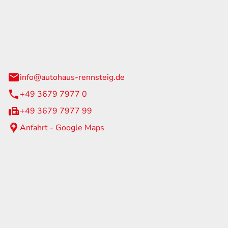
Rennsteig
 Straße 60
us am Rennweg
info@autohaus-rennsteig.de
+49 3679 7977 0
+49 3679 7977 99
Anfahrt - Google Maps
eiten
itag
07:00 - 17:00 Uhr
nur nach Terminvereinbarung
geschlossen