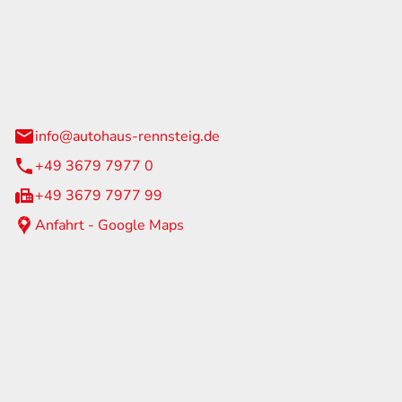
Rennsteig
 Straße 60
us am Rennweg
info@autohaus-rennsteig.de
+49 3679 7977 0
+49 3679 7977 99
Anfahrt - Google Maps
eiten
itag
07:00 - 17:00 Uhr
nur nach Terminvereinbarung
geschlossen