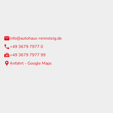
Rennsteig
 Straße 60
us am Rennweg
info@autohaus-rennsteig.de
+49 3679 7977 0
+49 3679 7977 99
Anfahrt - Google Maps
eiten
itag
07:00 - 17:00 Uhr
nur nach Terminvereinbarung
geschlossen