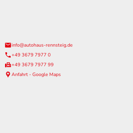
Rennsteig
 Straße 60
us am Rennweg
info@autohaus-rennsteig.de
+49 3679 7977 0
+49 3679 7977 99
Anfahrt - Google Maps
eiten
itag
07:00 - 17:00 Uhr
nur nach Terminvereinbarung
geschlossen