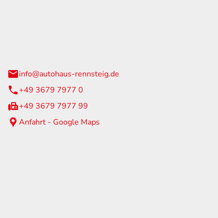
Rennsteig
 Straße 60
us am Rennweg
info@autohaus-rennsteig.de
+49 3679 7977 0
+49 3679 7977 99
Anfahrt - Google Maps
eiten
itag
07:00 - 17:00 Uhr
nur nach Terminvereinbarung
geschlossen