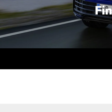
Fi
id | 210 kW (286 PS): Kraftstoffverbrauch (gewichtet kombin
stoffverbrauch (bei entladener Batterie): 9,2-9,7 l/km; CO2
kombiniert): B; CO2-Klasse (b