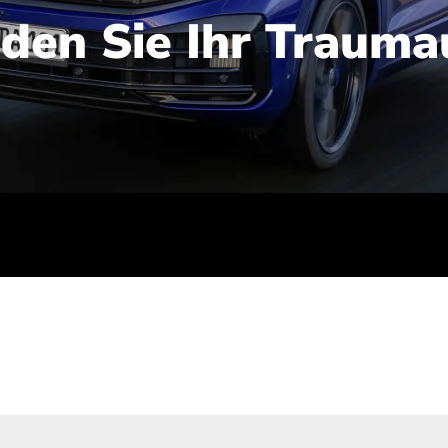
nden Sie Ihr Trauma
iert): 2,1-2,5 l/100 km; Stromverbrauch (gewichtet kombinie
-Emissionen (gewichtet kombiniert): 48-56 g/100 km; CO2-Kla
ei entladener Batterie): G