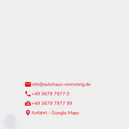
tohaus Rennsteig
Öffnun
arzburger Straße 60
Montag - 
24 Neuhaus am Rennweg
Samstag
info@autohaus-rennsteig.de
Sonntag
+49 3679 7977 0
+49 3679 7977 99
Anfahrt - Google Maps