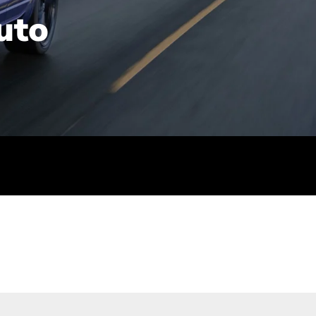
uto
rt): 23,7-24,4
sse (gewichtet