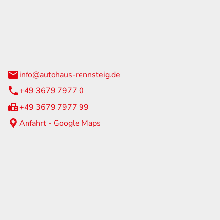
Rennsteig
 Straße 60
us am Rennweg
info@autohaus-rennsteig.de
+49 3679 7977 0
+49 3679 7977 99
Anfahrt - Google Maps
eiten
itag
07:00 - 17:00 Uhr
nur nach Terminvereinbarung
geschlossen