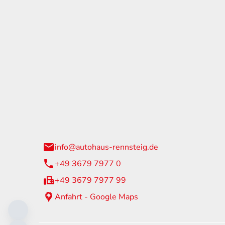
tohaus Rennsteig
Öffnun
arzburger Straße 60
Montag - 
24 Neuhaus am Rennweg
Samstag
info@autohaus-rennsteig.de
Sonntag
+49 3679 7977 0
+49 3679 7977 99
Anfahrt - Google Maps