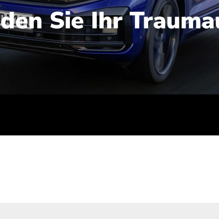
nden Sie Ihr Trauma
iert): 2,1-2,5 l/100 km; Stromverbrauch (gewichtet kombinie
-Emissionen (gewichtet kombiniert): 48-56 g/100 km; CO2-Kla
ei entladener Batterie): G