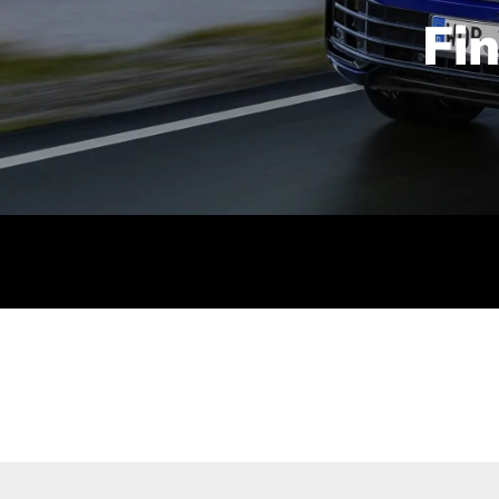
Fi
id | 210 kW (286 PS): Kraftstoffverbrauch (gewichtet kombin
stoffverbrauch (bei entladener Batterie): 9,2-9,7 l/km; CO2
kombiniert): B; CO2-Klasse (b