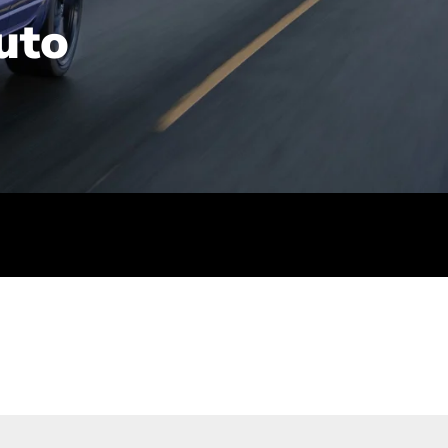
uto
rt): 23,7-24,4
sse (gewichtet