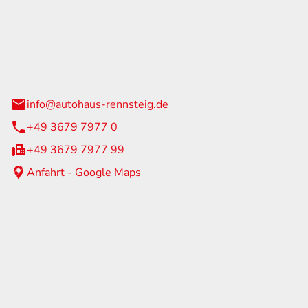
Rennsteig
 Straße 60
us am Rennweg
info@autohaus-rennsteig.de
+49 3679 7977 0
+49 3679 7977 99
Anfahrt - Google Maps
eiten
itag
07:00 - 17:00 Uhr
nur nach Terminvereinbarung
geschlossen