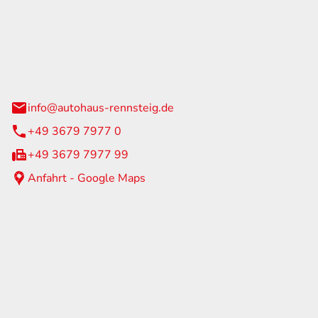
Rennsteig
 Straße 60
us am Rennweg
info@autohaus-rennsteig.de
+49 3679 7977 0
+49 3679 7977 99
Anfahrt - Google Maps
eiten
itag
07:00 - 17:00 Uhr
nur nach Terminvereinbarung
geschlossen