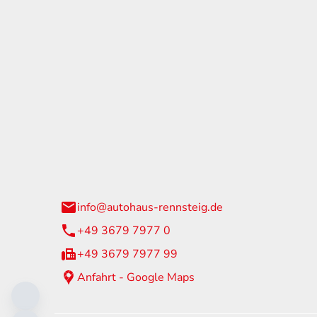
tohaus Rennsteig
Öffnun
arzburger Straße 60
Montag - 
24 Neuhaus am Rennweg
Samstag
info@autohaus-rennsteig.de
Sonntag
+49 3679 7977 0
+49 3679 7977 99
Anfahrt - Google Maps