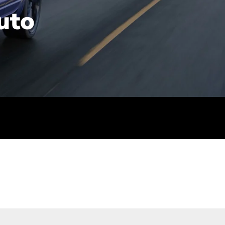
uto
rt): 23,7-24,4
sse (gewichtet