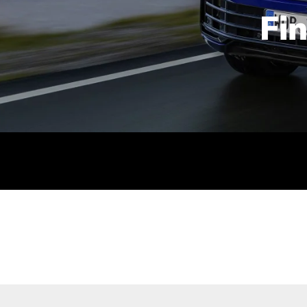
Fi
id | 210 kW (286 PS): Kraftstoffverbrauch (gewichtet kombin
stoffverbrauch (bei entladener Batterie): 9,2-9,7 l/km; CO2
kombiniert): B; CO2-Klasse (b