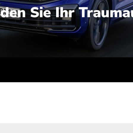
nden Sie Ihr Trauma
iert): 2,1-2,5 l/100 km; Stromverbrauch (gewichtet kombinie
-Emissionen (gewichtet kombiniert): 48-56 g/100 km; CO2-Kla
ei entladener Batterie): G