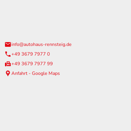
Rennsteig
 Straße 60
us am Rennweg
info@autohaus-rennsteig.de
+49 3679 7977 0
+49 3679 7977 99
Anfahrt - Google Maps
eiten
itag
07:00 - 17:00 Uhr
nur nach Terminvereinbarung
geschlossen