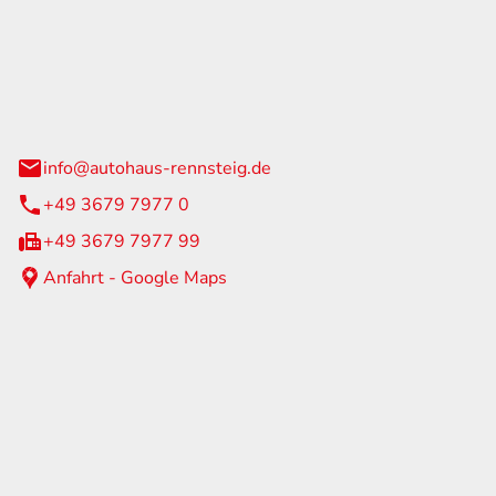
Rennsteig
 Straße 60
us am Rennweg
info@autohaus-rennsteig.de
+49 3679 7977 0
+49 3679 7977 99
Anfahrt - Google Maps
eiten
itag
07:00 - 17:00 Uhr
nur nach Terminvereinbarung
geschlossen