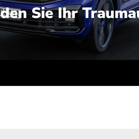
nden Sie Ihr Trauma
iert): 2,1-2,5 l/100 km; Stromverbrauch (gewichtet kombinie
-Emissionen (gewichtet kombiniert): 48-56 g/100 km; CO2-Kla
ei entladener Batterie): G