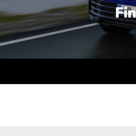
Fi
id | 210 kW (286 PS): Kraftstoffverbrauch (gewichtet kombin
stoffverbrauch (bei entladener Batterie): 9,2-9,7 l/km; CO2
kombiniert): B; CO2-Klasse (b