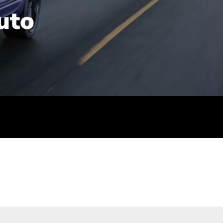
uto
rt): 23,7-24,4
sse (gewichtet