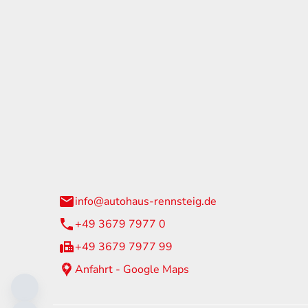
tohaus Rennsteig
Öffnun
arzburger Straße 60
Montag - 
24 Neuhaus am Rennweg
Samstag
info@autohaus-rennsteig.de
Sonntag
+49 3679 7977 0
+49 3679 7977 99
Anfahrt - Google Maps