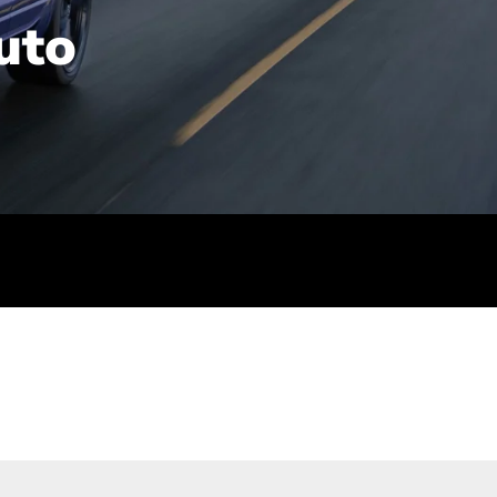
uto
rt): 23,7-24,4
sse (gewichtet