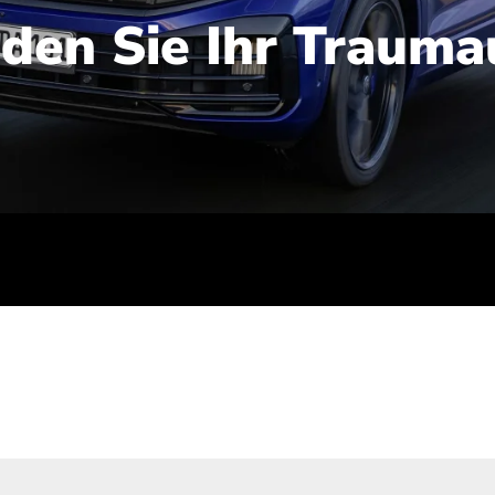
nden Sie Ihr Trauma
iert): 2,1-2,5 l/100 km; Stromverbrauch (gewichtet kombinie
-Emissionen (gewichtet kombiniert): 48-56 g/100 km; CO2-Kla
ei entladener Batterie): G