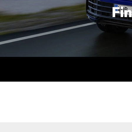
Fi
id | 210 kW (286 PS): Kraftstoffverbrauch (gewichtet kombin
stoffverbrauch (bei entladener Batterie): 9,2-9,7 l/km; CO2
kombiniert): B; CO2-Klasse (b