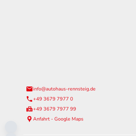
tohaus Rennsteig
Öffnun
arzburger Straße 60
Montag - 
24 Neuhaus am Rennweg
Samstag
info@autohaus-rennsteig.de
Sonntag
+49 3679 7977 0
+49 3679 7977 99
Anfahrt - Google Maps