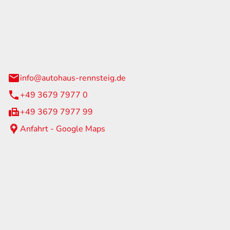
Rennsteig
 Straße 60
us am Rennweg
info@autohaus-rennsteig.de
+49 3679 7977 0
+49 3679 7977 99
Anfahrt - Google Maps
eiten
itag
07:00 - 17:00 Uhr
nur nach Terminvereinbarung
geschlossen