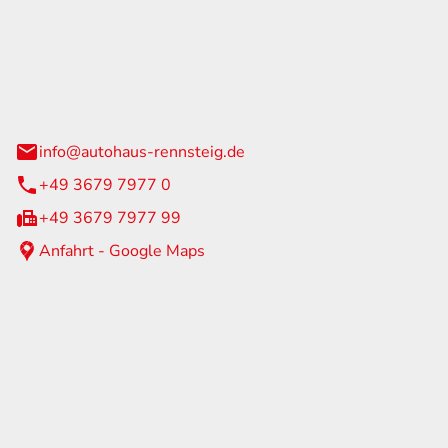
Rennsteig
 Straße 60
us am Rennweg
info@autohaus-rennsteig.de
+49 3679 7977 0
+49 3679 7977 99
Anfahrt - Google Maps
eiten
itag
07:00 - 17:00 Uhr
nur nach Terminvereinbarung
geschlossen