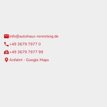
Rennsteig
 Straße 60
us am Rennweg
info@autohaus-rennsteig.de
+49 3679 7977 0
+49 3679 7977 99
Anfahrt - Google Maps
eiten
itag
07:00 - 17:00 Uhr
nur nach Terminvereinbarung
geschlossen