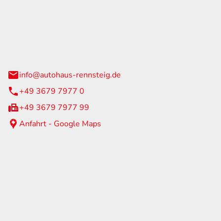
Rennsteig
 Straße 60
us am Rennweg
info@autohaus-rennsteig.de
+49 3679 7977 0
+49 3679 7977 99
Anfahrt - Google Maps
eiten
itag
07:00 - 17:00 Uhr
nur nach Terminvereinbarung
geschlossen