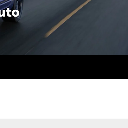
uto
rt): 23,7-24,4
sse (gewichtet