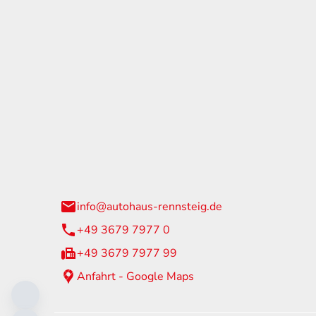
tohaus Rennsteig
Öffnun
arzburger Straße 60
Montag - 
24 Neuhaus am Rennweg
Samstag
info@autohaus-rennsteig.de
Sonntag
+49 3679 7977 0
+49 3679 7977 99
Anfahrt - Google Maps