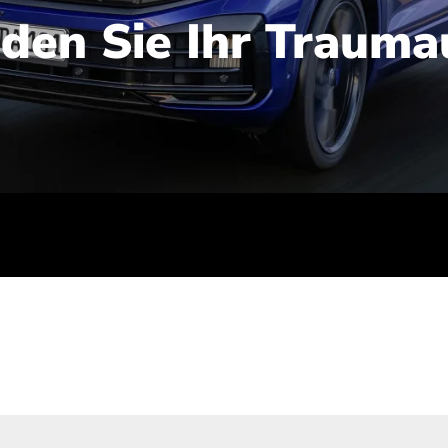
nden Sie Ihr Trauma
iert): 2,1-2,5 l/100 km; Stromverbrauch (gewichtet kombinie
-Emissionen (gewichtet kombiniert): 48-56 g/100 km; CO2-Kla
ei entladener Batterie): G