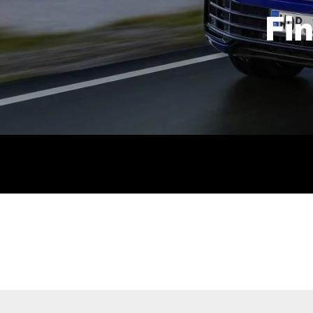
Fi
id | 210 kW (286 PS): Kraftstoffverbrauch (gewichtet kombin
stoffverbrauch (bei entladener Batterie): 9,2-9,7 l/km; CO2
kombiniert): B; CO2-Klasse (b