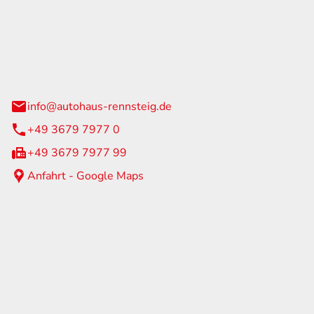
Rennsteig
 Straße 60
us am Rennweg
info@autohaus-rennsteig.de
+49 3679 7977 0
+49 3679 7977 99
Anfahrt - Google Maps
eiten
itag
07:00 - 17:00 Uhr
nur nach Terminvereinbarung
geschlossen