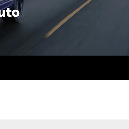
uto
rt): 23,7-24,4
sse (gewichtet