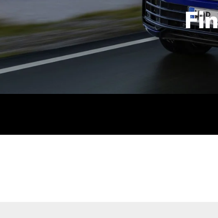
Fi
id | 210 kW (286 PS): Kraftstoffverbrauch (gewichtet kombin
stoffverbrauch (bei entladener Batterie): 9,2-9,7 l/km; CO2
kombiniert): B; CO2-Klasse (b