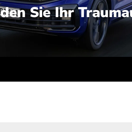
nden Sie Ihr Trauma
iert): 2,1-2,5 l/100 km; Stromverbrauch (gewichtet kombinie
-Emissionen (gewichtet kombiniert): 48-56 g/100 km; CO2-Kla
ei entladener Batterie): G