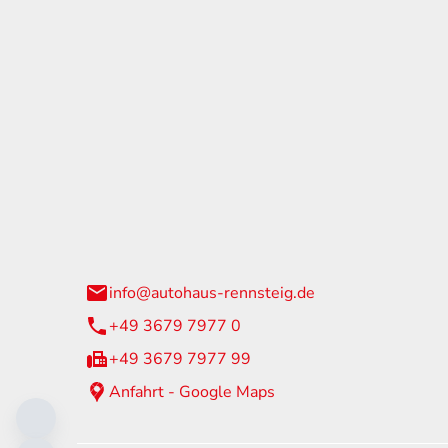
tohaus Rennsteig
Öffnun
arzburger Straße 60
Montag - 
24 Neuhaus am Rennweg
Samstag
info@autohaus-rennsteig.de
Sonntag
+49 3679 7977 0
+49 3679 7977 99
Anfahrt - Google Maps