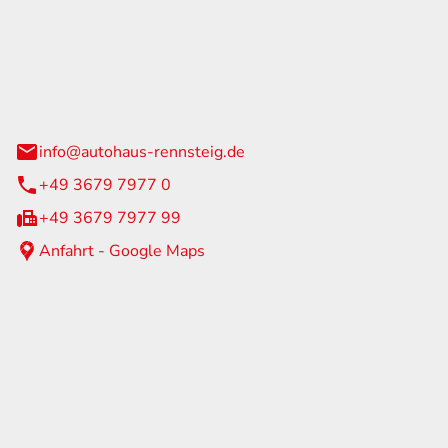
Rennsteig
 Straße 60
us am Rennweg
info@autohaus-rennsteig.de
+49 3679 7977 0
+49 3679 7977 99
Anfahrt - Google Maps
eiten
itag
07:00 - 17:00 Uhr
nur nach Terminvereinbarung
geschlossen