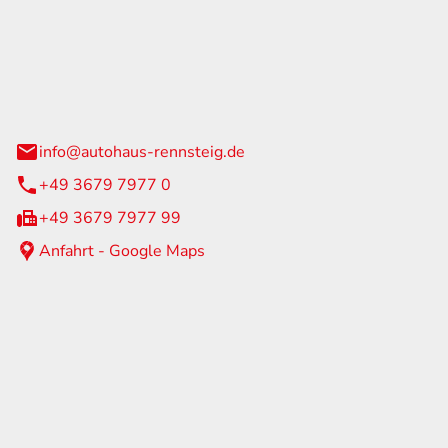
Rennsteig
 Straße 60
us am Rennweg
info@autohaus-rennsteig.de
+49 3679 7977 0
+49 3679 7977 99
Anfahrt - Google Maps
eiten
itag
07:00 - 17:00 Uhr
nur nach Terminvereinbarung
geschlossen