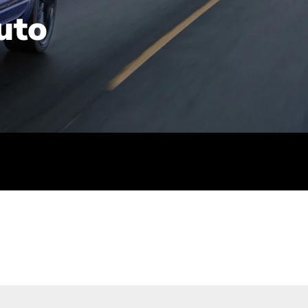
uto
rt): 23,7-24,4
sse (gewichtet