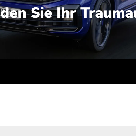
nden Sie Ihr Trauma
iert): 2,1-2,5 l/100 km; Stromverbrauch (gewichtet kombinie
-Emissionen (gewichtet kombiniert): 48-56 g/100 km; CO2-Kla
ei entladener Batterie): G