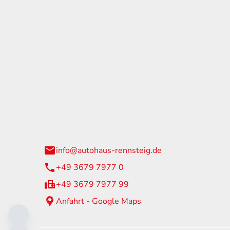
tohaus Rennsteig
Öffnun
arzburger Straße 60
Montag - 
24 Neuhaus am Rennweg
Samstag
info@autohaus-rennsteig.de
Sonntag
+49 3679 7977 0
+49 3679 7977 99
Anfahrt - Google Maps