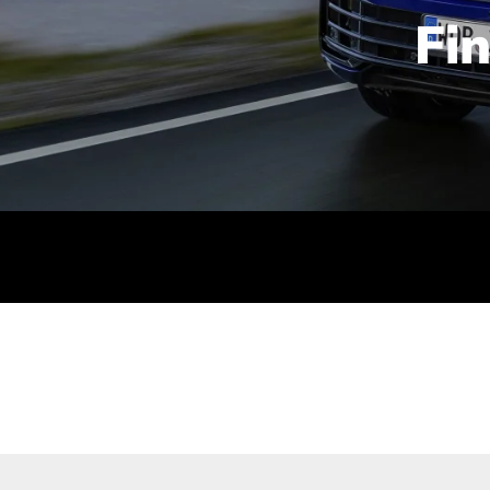
Fi
id | 210 kW (286 PS): Kraftstoffverbrauch (gewichtet kombin
stoffverbrauch (bei entladener Batterie): 9,2-9,7 l/km; CO2
kombiniert): B; CO2-Klasse (b