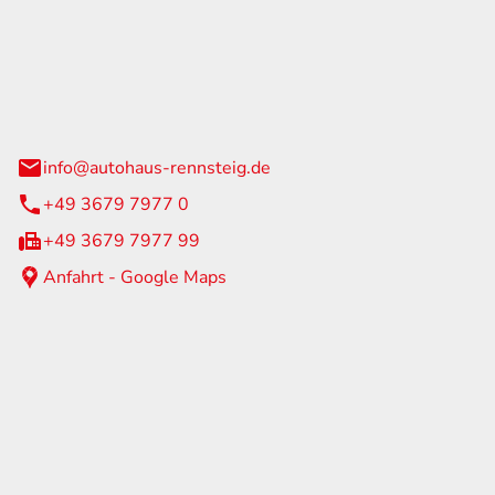
Rennsteig
 Straße 60
us am Rennweg
info@autohaus-rennsteig.de
+49 3679 7977 0
+49 3679 7977 99
Anfahrt - Google Maps
eiten
itag
07:00 - 17:00 Uhr
nur nach Terminvereinbarung
geschlossen